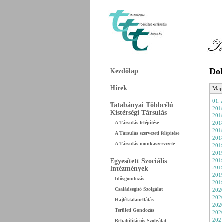
Do
Kezdőlap
Hírek
Map
01.
Tatabányai Többcélú
2018
Kistérségi Társulás
2018
A Társulás felépítése
2018
2018
A Társulás szervezeti felépítése
2018
A Társulás munkaszervezete
2019
2019
Egyesített Szociális
2019
Intézmények
2019
201
Idősgondozás
2019
Családsegítő Szolgálat
2020
2020
Hajléktalanellátás
2020
Területi Gondozás
2020
2021
Rehabilitációs Szolgálat