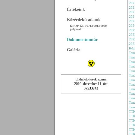
2021
202
Értékeink
2021
2021
Közérdekű adatok
202
KEOP-1.1.1/C/13/2013-0020
202
pályázat
202
202
Dokumentumtár
2022
202
Köz
Galéria
Taná
Tan
Taná
Taná
Taná
Taná
Oldalletöltések száma
Taná
2010. december 11. óta:
Taná
37533743
Taná
Taná
Taná
Taná
Taná
TTK
TTK
TTK
TTK
TTK
TTK