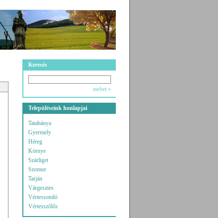
Keresés
mehet »
Településeink honlapjai
Tatabánya
Gyermely
Héreg
Környe
Szárliget
Szomor
Tarján
Várgesztes
Vértessomló
Vértesszőlős