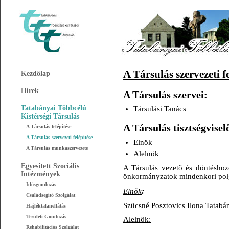
A Társulás szervezeti fe
Kezdőlap
Hírek
A Társulás szervei:
Tatabányai Többcélú
Társulási Tanács
Kistérségi Társulás
A Társulás tisztségvisel
A Társulás felépítése
A Társulás szervezeti felépítése
Elnök
A Társulás munkaszervezete
Alelnök
Egyesített Szociális
A Társulás vezető és döntéshozó
Intézmények
önkormányzatok mindenkori polgá
Idősgondozás
:
Elnök
Családsegítő Szolgálat
Szücsné Posztovics Ilona Tatab
Hajléktalanellátás
Területi Gondozás
Alelnök:
Rehabilitációs Szolgálat