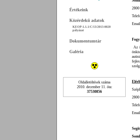
Soml
2800 
Értékeink
Telef
Közérdekű adatok
Emai
KEOP-1.1.1/C/13/2013-0020
pályázat
Fogy
Dokumentumtár
Az in
Galéria
önkis
autis
fejl
szolg
Elér
Oldalletöltések száma
2010. december 11. óta:
Szépl
37530856
2800 
Telef
Emai
Segít
Soml