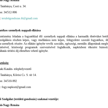
ói-Nagy Renáta
Tatabánya, Cseri u. 34.
on: 34/512-906
l:
teruletigondozas.tb@gmail.com
atékos személyek nappali ellátása
tézmény feladata a fogyatékkal élő személyek nappali ellátása a harmadik életévüket betölt
zolgálásra részben képes, vagy önellátásra nem képes, felügyeletre szoruló fogyatékos, ill
ta személyek részére. Az ellátást igénybe vevők szociális, egészségi, mentális állapotának megfe
esztésével, közösségi programok szervezésével foglalkozik, napközbeni étkezést biztosí
áltatás térítési díj ellenében vehető igénybe.
hetőség:
aki Katalin- telephelyvezető
Tatabánya, Kőrösi Cs. S. tér 14.
on: 34/510-992
l: fogy.napkozi@gmail.com
ő Szolgálat (területi gondozás) szakmai vezetője:
ói-Nagy Renáta