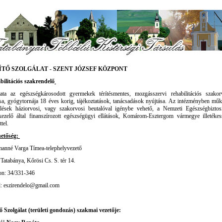
ÍTŐ SZOLGÁLAT - SZENT JÓZSEF KÖZPONT
bilitációs szakrendelő
data az egészségkárosodott gyermekek térítésmentes, mozgásszervi rehabilitációs szakor
ása, gyógytornája 18 éves korig, tájékoztatások, tanácsadások nyújtása. Az intézményben mű
lések háziorvosi, vagy szakorvosi beutalóval igénybe vehető, a Nemzeti Egészségbiztosí
ezelő által finanszírozott egészségügyi ellátások, Komárom-Esztergom vármegye illetékes
ttel.
hetőség:
anné Varga Tímea-telephelyvezető
Tatabánya, Kőrösi Cs. S. tér 14.
on: 34/331-346
l: eszirendelo@gmail.com
ő Szolgálat (területi gondozás) szakmai vezetője: