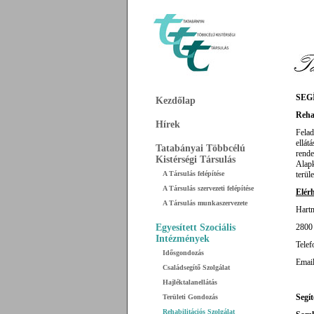
SEG
Kezdőlap
Reha
Hírek
Fela
ellát
Tatabányai Többcélú
rende
Kistérségi Társulás
Alapk
A Társulás felépítése
terüle
A Társulás szervezeti felépítése
Elér
A Társulás munkaszervezete
Hartm
Egyesített Szociális
2800 
Intézmények
Telef
Idősgondozás
Emai
Családsegítő Szolgálat
Hajléktalanellátás
Segít
Területi Gondozás
Rehabilitációs Szolgálat