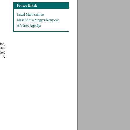
Fontos linkek
Jászai Mari Színhaz
József Attila Megyei Könyvtár
A Vértes Agorája
ött,
etve
lelő
t. A