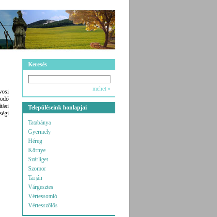
Keresés
mehet »
vosi
ködő
tási
Településeink honlapjai
ségi
Tatabánya
Gyermely
Héreg
Környe
Szárliget
Szomor
Tarján
Várgesztes
Vértessomló
Vértesszőlős