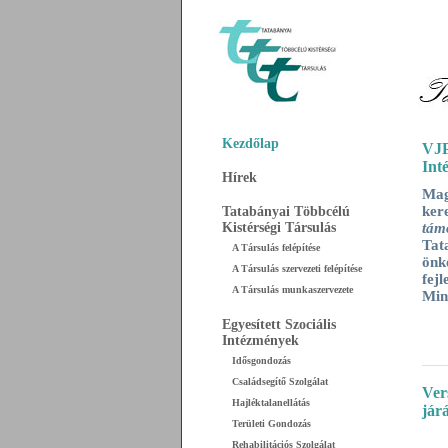
Kezdőlap
VJP
Int
Hírek
Ma
ker
Tatabányai Többcélú
Kistérségi Társulás
tám
Tat
A Társulás felépítése
önk
A Társulás szervezeti felépítése
fej
A Társulás munkaszervezete
Min
Egyesített Szociális
Intézmények
Idősgondozás
Családsegítő Szolgálat
Ver
Hajléktalanellátás
járá
Területi Gondozás
Rehabilitációs Szolgálat