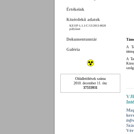
Értékeink
Közérdekű adatok
KEOP-1.1.1/C/13/2013-0020
pályázat
Dokumentumtár
Támog
A Ta
Galéria
támog
A Tat
Körny
szolg
Oldalletöltések száma
2010. december 11. óta:
37555931
VJP
Int
Ma
ker
inf
Szá
Vér