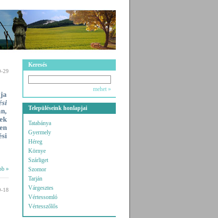
Keresés
0-29
mehet »
ja
ési
Településeink honlapjai
n,
sek
Tatabánya
en
Gyermely
si
Héreg
Környe
Szárliget
bb »
Szomor
Tarján
Várgesztes
9-18
Vértessomló
Vértesszőlős