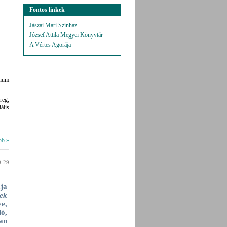
Fontos linkek
Jászai Mari Színhaz
József Attila Megyei Könyvtár
A Vértes Agorája
rium
reg,
ális
bb »
0-29
ja
ek
e,
ó,
an