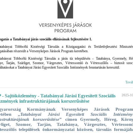
atás a Tatabányai járás szociális ellátásának fejlesztésére 1.
tabányai Többcélú Kistérségi Társulás a Közigazgatási és Területfejlesztési Miniszté
atásában részesült a Versenyképes Járások Program keretében.
abányai Többcélú Kistérségi Társulás a járás tíz településén – Tatabánya, Gyermely, Hé
e, Tarján, Szárliget, Szomor, Várgesztes, Vértessomló és Vértesszőlős – biztosít szoci
áltatásokat a Tatabányai Járási Egyesített Szociális Intézmények fenntartásán keresztül.
Tová
 - Sajtóközlemény - Tatabányai Járási Egyesített Szociális
2025-1
ézmények infrastruktúrájának korszerűsítése
gyarország Kormányának Versenyképes Járások Program
etében „
Tatabányai Járási Egyesített Szociális Intézmény
rastruktúrájának korszerűsítése
” címen Gyermely, Héreg, Körny
rliget, Szomor, Tarján, Tatabánya, Várgesztes, Vértessoml
tesszőlős
települések önkormányzatai közösen, társulás formájáb