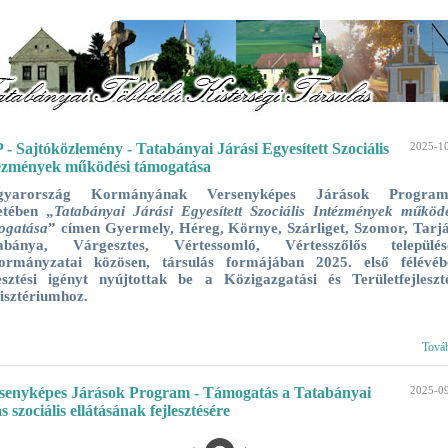
 - Sajtóközlemény - Tatabányai Járási Egyesített Szociális
2025-1
ézmények működési támogatása
gyarország Kormányának Versenyképes Járások Program
etében „
Tatabányai Járási Egyesített Szociális Intézmények működ
ogatása
” címen Gyermely, Héreg, Környe, Szárliget, Szomor, Tarjá
abánya, Várgesztes, Vértessomló, Vértesszőlős
települé
ormányzatai közösen, társulás formájában 2025. első félévéb
lesztési igényt nyújtottak be a Közigazgatási és Területfejleszté
isztériumhoz.
Tová
senyképes Járások Program - Támogatás a Tatabányai
2025-0
s szociális ellátásának fejlesztésére