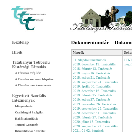
Dokumentumtár – Dokum
Kezdőlap
Hírek
Mappák
Doku
01. Alapdokumentumok
TTKT
Tatabányai Többcélú
2018. december 19. Tanácsülés
megh
Kistérségi Társulás
2018. február 13. Tanácsülés
A Társulás felépítése
2018. május 16. Tanácsülés
2018. május 31. Tanácsülés
A Társulás szervezeti felépítése
2018. szeptember 24. Tanácsülés
A Társulás munkaszervezete
2019. április 30. Tanácsülés
2019. december 16. Tanácsülés
Egyesített Szociális
2019. február 25. Tanácsülés
Intézmények
2019. május 27. Tanácsülés
2019. november 26. Tanácsülés
Idősgondozás
2019. szeptember 25. Tanácsülés
Családsegítő Szolgálat
2020. december 31. Tanácsülés
2020. február 27. Tanácsülés
Hajléktalanellátás
2020. július 15. Tanácsülés
Területi Gondozás
2020. szeptember 22. Tanácsülés
2021. 01-02. döntések
Rehabilitációs Szolgálat