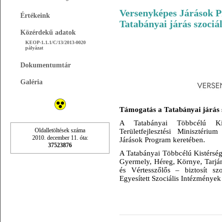
Versenyképes Járások 
Értékeink
Tatabányai járás szociál
Közérdekű adatok
KEOP-1.1.1/C/13/2013-0020
pályázat
Dokumentumtár
Galéria
Támogatás a Tatabányai járás sz
A Tatabányai Többcélú Kis
Oldalletöltések száma
Területfejlesztési Minisztéri
2010. december 11. óta:
Járások Program keretében.
37523876
A Tatabányai Többcélú Kistérségi
Gyermely, Héreg, Környe, Tarján
és Vértesszőlős – biztosít szo
Egyesített Szociális Intézmények 