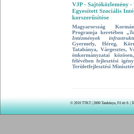
VJP - Sajtóközlemény - 
Egyesített Szociális In
korszerűsítése
Magyarország Kormán
Programja keretében „
Ta
Intézmények infrastrukt
Gyermely, Héreg, Körn
Tatabánya, Várgesztes, Vé
önkormányzatai közösen
félévében fejlesztési igé
Területfejlesztési Miniszt
© 2010 TTKT | 2800 Tatabánya, Fő tér 6. | Te