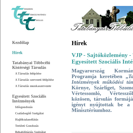
Hírek
Kezdőlap
Hírek
VJP - Sajtóközlemény - 
Egyesített Szociális I
Tatabányai Többcélú
Kistérségi Társulás
Magyarország Kormán
A Társulás felépítése
Programja keretében „
Ta
A Társulás szervezeti felépítése
Intézmények működési tá
A Társulás munkaszervezete
Környe, Szárliget, Szomo
Vértessomló, Vértesszől
Egyesített Szociális
közösen, társulás formájá
Intézmények
igényt nyújtottak be a K
Idősgondozás
Minisztériumhoz.
Családsegítő Szolgálat
Hajléktalanellátás
Területi Gondozás
Rehabilitációs Szolgálat